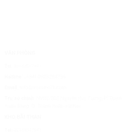
VĂN PHÒNG
Tel:
02433547943
Hotline:
(+84) 0903284799
Email:
info@vitimex99.com
Trụ sở chính:
NV02-203 Nguyễn Huy Tưởng, P. Thanh
Xuân Trung, Q. Thanh Xuân, Hà Nội
KHO BÃI THAN
Tel:
02433547943