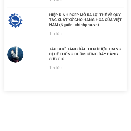
HIỆP ĐỊNH RCEP MỞ RA LỢI THẾ VỀ QUY
TẮC XUẤT XỨ CHO HÀNG HOÁ CỦA VIỆT
NAM (Nguồn: chinhphu.vn)
Tin tức
TÀU CHỞ HÀNG ĐẦU TIÊN ĐƯỢC TRANG
BỊ HỆ THỐNG BUỒM CỨNG ĐẨY BẰNG
SỨC GIÓ
Tin tức