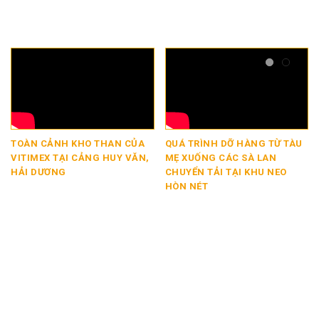
OÀN CẢNH KHO THAN CỦA
QUÁ TRÌNH DỠ HÀNG TỪ TÀU
HÀN
ITIMEX TẠI CẢNG HUY VĂN,
MẸ XUỐNG CÁC SÀ LAN
CH
ẢI DƯƠNG
CHUYỂN TẢI TẠI KHU NEO
TỪ 
HÒN NÉT