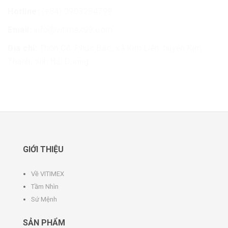
Hotline:
(+84) 0903284799
Email:
info@vitimex99.com
Địa chỉ:
Thôn Cổ, Phục Bắc, xã Kim Liên, huyện Kim
Thành, tỉnh Hải Dương
GIỚI THIỆU
Về VITIMEX
Tầm Nhìn
Sứ Mệnh
SẢN PHẨM