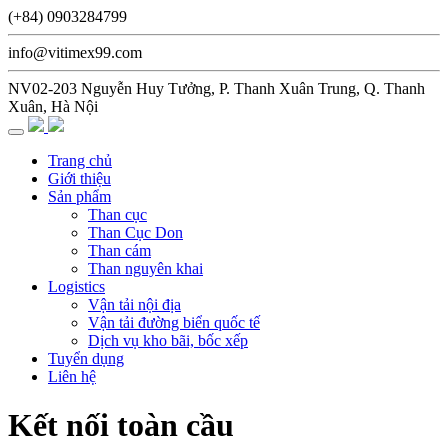
(+84) 0903284799
info@vitimex99.com
NV02-203 Nguyễn Huy Tưởng, P. Thanh Xuân Trung, Q. Thanh
Xuân, Hà Nội
Trang chủ
Giới thiệu
Sản phẩm
Than cục
Than Cục Don
Than cám
Than nguyên khai
Logistics
Vận tải nội địa
Vận tải đường biển quốc tế
Dịch vụ kho bãi, bốc xếp
Tuyển dụng
Liên hệ
Kết nối toàn cầu