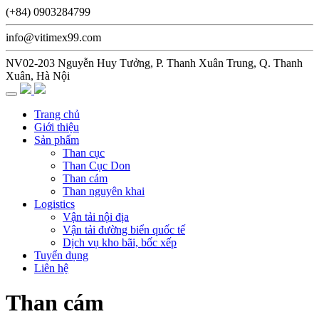
(+84) 0903284799
info@vitimex99.com
NV02-203 Nguyễn Huy Tưởng, P. Thanh Xuân Trung, Q. Thanh
Xuân, Hà Nội
Trang chủ
Giới thiệu
Sản phẩm
Than cục
Than Cục Don
Than cám
Than nguyên khai
Logistics
Vận tải nội địa
Vận tải đường biển quốc tế
Dịch vụ kho bãi, bốc xếp
Tuyển dụng
Liên hệ
Than cám