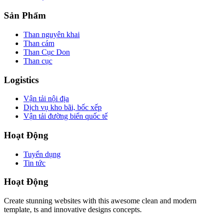
Sản Phẩm
Than nguyên khai
Than cám
Than Cục Don
Than cục
Logistics
Vận tải nội địa
Dịch vụ kho bãi, bốc xếp
Vận tải đường biển quốc tế
Hoạt Động
Tuyển dụng
Tin tức
Hoạt Động
Create stunning websites with this awesome clean and modern
template, ts and innovative designs concepts.