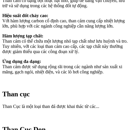
Than cám có dạng bột hoặc hạt nhỏ, giúp dễ dàng vận chuyển, lưu
trữ và sử dụng trong các hệ thống đốt tự động.
Hiệu suất đốt cháy cao:
Với hàm lượng carbon cố định cao, than cám cung cấp nhiệt lượng
lớn, phù hợp với các ngành công nghiệp cần năng lượng lớn.
Hàm lượng tạp chất:
Than cám có thể chứa một lượng nhỏ tạp chất như lưu huỳnh và tro.
Tuy nhiên, với các loại than cám cao cấp, các tạp chất này thường
được giảm thiểu qua các công đoạn xử lý.
Ứng dụng đa dạng:
Than cám được sử dụng rộng rãi trong các ngành như sản xuất xi
măng, gạch ngói, nhiệt điện, và các lò hơi công nghiệp.
Than cục
Than Cục là một loại than đá được khai thác từ các...
Than Cục Don