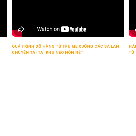
Y
QUÁ TRÌNH DỠ HÀNG TỪ TÀU MẸ XUỐNG CÁC SÀ LAN
HÀN
CHUYỂN TẢI TẠI KHU NEO HÒN NÉT
TỪ 