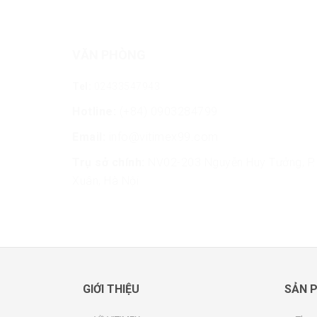
VĂN PHÒNG
Tel:
02433547943
Hotline:
(+84) 0903284799
Email:
info@vitimex99.com
Trụ sở chính:
NV02-203 Nguyễn Huy Tưởng, P. 
Xuân, Hà Nội
GIỚI THIỆU
SẢN 