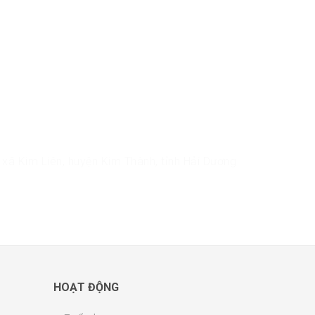
xã Kim Liên, huyện Kim Thành, tỉnh Hải Dương
HOẠT ĐỘNG