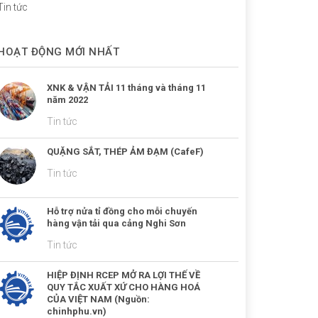
Tin tức
HOẠT ĐỘNG MỚI NHẤT
XNK & VẬN TẢI 11 tháng và tháng 11
năm 2022
Tin tức
QUẶNG SẮT, THÉP ẢM ĐẠM (CafeF)
Tin tức
Hỗ trợ nửa tỉ đồng cho mỗi chuyến
hàng vận tải qua cảng Nghi Sơn
Tin tức
HIỆP ĐỊNH RCEP MỞ RA LỢI THẾ VỀ
QUY TẮC XUẤT XỨ CHO HÀNG HOÁ
CỦA VIỆT NAM (Nguồn:
chinhphu.vn)