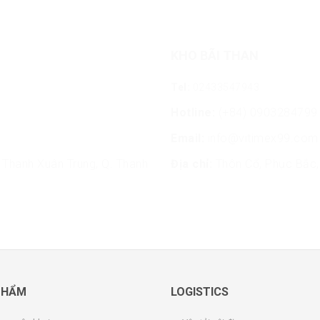
KHO BÃI THAN
Tel:
02433547943
Hotline:
(+84) 0903284799
Email:
info@vitimex99.com
Thanh Xuân Trung, Q. Thanh
Địa chỉ:
Thôn Cổ, Phục Bắc, 
PHẨM
LOGISTICS