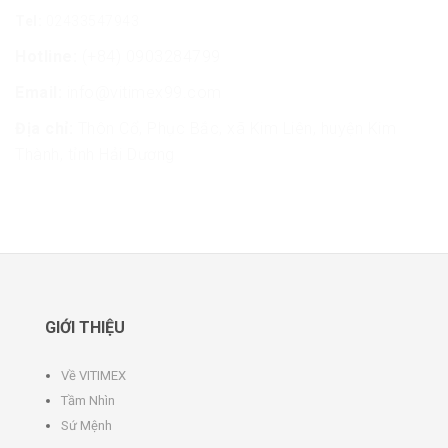
Tel:
02433547943
Hotline:
(+84) 0903284799
Email:
info@vitimex99.com
Địa chỉ:
Thôn Cổ, Phục Bắc, xã Kim Liên, huyện Kim
Thành, tỉnh Hải Dương
GIỚI THIỆU
Về VITIMEX
Tầm Nhìn
Sứ Mệnh