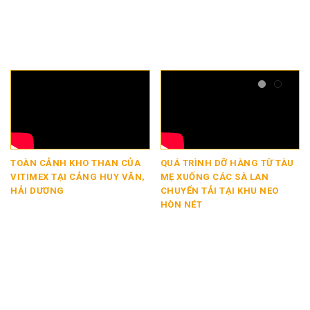
TOÀN CẢNH KHO THAN CỦA
QUÁ TRÌNH DỠ HÀNG TỪ TÀU
H
VITIMEX TẠI CẢNG HUY VĂN,
MẸ XUỐNG CÁC SÀ LAN
C
HẢI DƯƠNG
CHUYỂN TẢI TẠI KHU NEO
T
HÒN NÉT