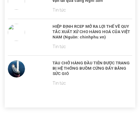
vận tải qua cảng Nghi Sơn
Tin tức
HIỆP ĐỊNH RCEP MỞ RA LỢI THẾ VỀ QUY
TẮC XUẤT XỨ CHO HÀNG HOÁ CỦA VIỆT
NAM (Nguồn: chinhphu.vn)
Tin tức
TÀU CHỞ HÀNG ĐẦU TIÊN ĐƯỢC TRANG
BỊ HỆ THỐNG BUỒM CỨNG ĐẨY BẰNG
SỨC GIÓ
Tin tức