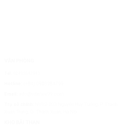
VĂN PHÒNG
Tel:
02433547943
Hotline:
(+84) 0903284799
Email:
info@vitimex99.com
Trụ sở chính:
NV02-203 Nguyễn Huy Tưởng, P. Thanh
Xuân Trung, Q. Thanh Xuân, Hà Nội
KHO BÃI THAN