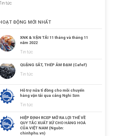
Tin tức
HOẠT ĐỘNG MỚI NHẤT
XNK & VẬN TẢI 11 tháng và tháng 11
năm 2022
Tin tức
QUẶNG SẮT, THÉP ẢM ĐẠM (CafeF)
Tin tức
Hỗ trợ nửa tỉ đồng cho mỗi chuyến
hàng vận tải qua cảng Nghi Sơn
Tin tức
HIỆP ĐỊNH RCEP MỞ RA LỢI THẾ VỀ
QUY TẮC XUẤT XỨ CHO HÀNG HOÁ
CỦA VIỆT NAM (Nguồn:
chinhphu.vn)