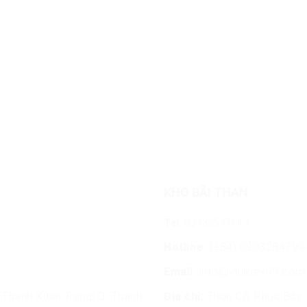
KHO BÃI THAN
Tel:
02433547943
Hotline:
(+84) 0903284799
Email:
info@vitimex99.com
Thanh Xuân Trung, Q. Thanh
Địa chỉ:
Thôn Cổ, Phục Bắc, 