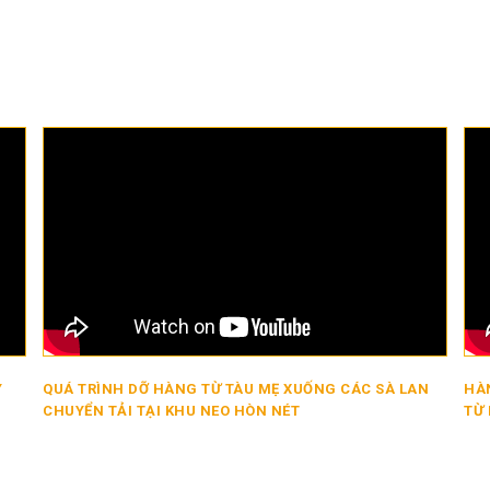
Y
QUÁ TRÌNH DỠ HÀNG TỪ TÀU MẸ XUỐNG CÁC SÀ LAN
HÀN
CHUYỂN TẢI TẠI KHU NEO HÒN NÉT
TỪ 