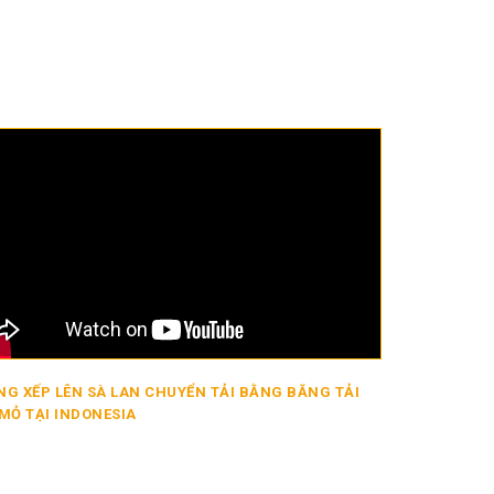
G XẾP LÊN SÀ LAN CHUYỂN TẢI BẰNG BĂNG TẢI
MỎ TẠI INDONESIA