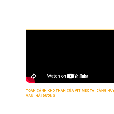
TOÀN CẢNH KHO THAN CỦA VITIMEX TẠI CẢNG HU
VĂN, HẢI DƯƠNG