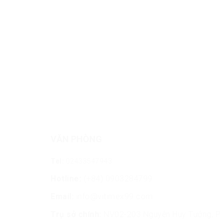
VĂN PHÒNG
Tel:
02433547943
Hotline:
(+84) 0903284799
Email:
info@vitimex99.com
Trụ sở chính:
NV02-203 Nguyễn Huy Tưởng, P. 