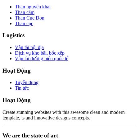
Than nguyên khai
Than cám
Than Cục Don
Than cục
Logistics
Vận tải nội địa
Dịch vụ kho bãi, bốc xếp
Vận tải đường biển quốc tế
Hoạt Động
Tuyển dụng
Tin tức
Hoạt Động
Create stunning websites with this awesome clean and modern
template, ts and innovative designs concepts.
We are the state of art