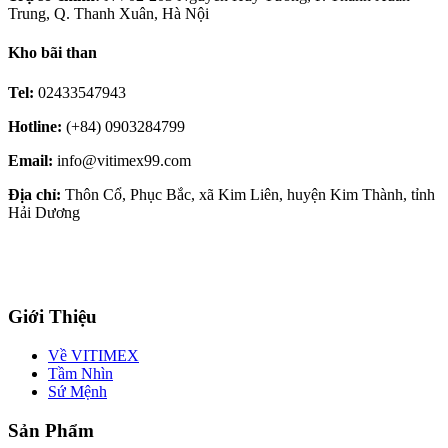
Trung, Q. Thanh Xuân, Hà Nội
Kho bãi than
Tel:
02433547943
Hotline:
(+84) 0903284799
Email:
info@vitimex99.com
Địa chỉ:
Thôn Cổ, Phục Bắc, xã Kim Liên, huyện Kim Thành, tỉnh
Hải Dương
Giới Thiệu
Về VITIMEX
Tầm Nhìn
Sứ Mệnh
Sản Phẩm