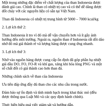
Một trong những đặc điểm về chất lượng của than Indonesia được
đánh giá cao. Chính là than có nhiệt trị cao và có thể dễ dàng được
đốt cháy với các nguyên liệu có sẵn tại Việt Nam.
Than đá Indonesia có nhiệt trị trung bình từ 5000 – 7000 kcal/kg
2. Lợi ích thứ 2:
Than Indonesia ít tro vì đó mà dễ vận chuyển hơn và ít gây ảnh
hưởng đến môi trường. Ngoài ra, nguồn than ở Indonesia rất dồi dào
nhờ đó mà giá thành rẻ và lượng hàng được cung ứng nhanh.
3. Lợi ích thứ 3:
Nhờ vào nguồn hàng được cung cấp ổn định đã góp phần hạ nhiệt
giá dầu DO, FO, FO-R và khí gas, xăng khi hóa lỏng PNG và một
số chất đốt có giá thành cao hơn than đá.
Những chính sách về than của Indonesia
Ưu tiên đáp ứng đầy đủ than cho các nhu cầu trong nước.
Đảm bảo sự ổn định và tính minh bạch trong khai thác mỏ (đều
được thông qua Luật Mỏ và các quy định hành chính).
Thực hiện hiệu quả việc giám sát và hướng dẫn.