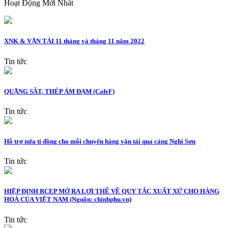
Hoạt Động Mới Nhất
XNK & VẬN TẢI 11 tháng và tháng 11 năm 2022
Tin tức
QUẶNG SẮT, THÉP ẢM ĐẠM (CafeF)
Tin tức
Hỗ trợ nửa tỉ đồng cho mỗi chuyến hàng vận tải qua cảng Nghi Sơn
Tin tức
HIỆP ĐỊNH RCEP MỞ RA LỢI THẾ VỀ QUY TẮC XUẤT XỨ CHO HÀNG
HOÁ CỦA VIỆT NAM (Nguồn: chinhphu.vn)
Tin tức