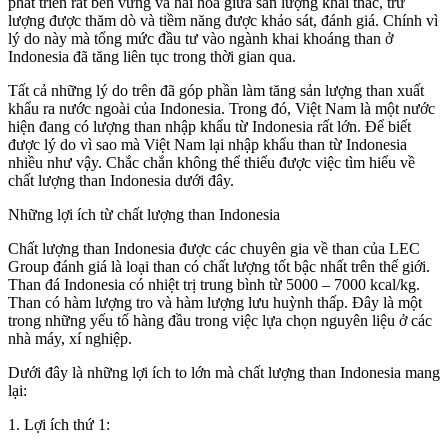
phát triển rất bền vững và hài hòa giữa sản lượng khai thác, trữ
lượng được thăm dò và tiềm năng được khảo sát, đánh giá. Chính vì
lý do này mà tổng mức đầu tư vào ngành khai khoáng than ở
Indonesia đã tăng liên tục trong thời gian qua.
Tất cả những lý do trên đã góp phần làm tăng sản lượng than xuất
khẩu ra nước ngoài của Indonesia. Trong đó, Việt Nam là một nước
hiện đang có lượng than nhập khẩu từ Indonesia rất lớn. Để biết
được lý do vì sao mà Việt Nam lại nhập khẩu than từ Indonesia
nhiều như vậy. Chắc chắn không thể thiếu được việc tìm hiểu về
chất lượng than Indonesia dưới đây.
Những lợi ích từ chất lượng than Indonesia
Chất lượng than Indonesia được các chuyên gia về than của LEC
Group đánh giá là loại than có chất lượng tốt bậc nhất trên thế giới.
Than đá Indonesia có nhiệt trị trung bình từ 5000 – 7000 kcal/kg.
Than có hàm lượng tro và hàm lượng lưu huỳnh thấp. Đây là một
trong những yếu tố hàng đầu trong việc lựa chọn nguyên liệu ở các
nhà máy, xí nghiệp.
Dưới đây là những lợi ích to lớn mà chất lượng than Indonesia mang
lại:
1. Lợi ích thứ 1: