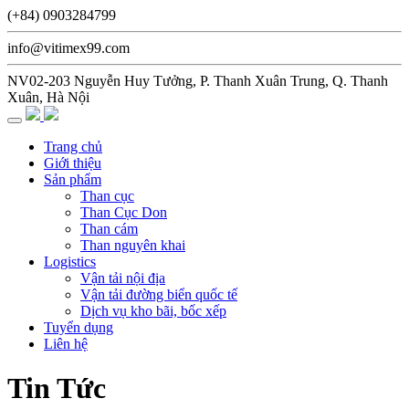
(+84) 0903284799
info@vitimex99.com
NV02-203 Nguyễn Huy Tưởng, P. Thanh Xuân Trung, Q. Thanh
Xuân, Hà Nội
Trang chủ
Giới thiệu
Sản phẩm
Than cục
Than Cục Don
Than cám
Than nguyên khai
Logistics
Vận tải nội địa
Vận tải đường biển quốc tế
Dịch vụ kho bãi, bốc xếp
Tuyển dụng
Liên hệ
Tin Tức