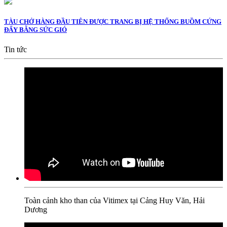
TÀU CHỞ HÀNG ĐẦU TIÊN ĐƯỢC TRANG BỊ HỆ THỐNG BUỒM CỨNG
ĐẨY BẰNG SỨC GIÓ
Tin tức
Toàn cảnh kho than của Vitimex tại Cảng Huy Văn, Hải
Dương