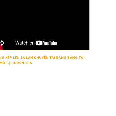
G XẾP LÊN SÀ LAN CHUYỂN TẢI BẰNG BĂNG TẢI
MỎ TẠI INDONESIA