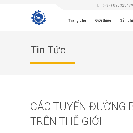
(+84) 09032847
Trang chủ
Giới thiệu
Sản ph
Tin Tức
CÁC TUYẾN ĐƯỜNG B
TRÊN THẾ GIỚI