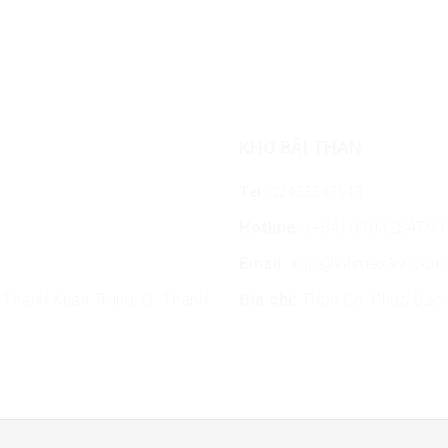
KHO BÃI THAN
Tel:
02433547943
Hotline:
(+84) 0903284799
Email:
info@vitimex99.com
Thanh Xuân Trung, Q. Thanh
Địa chỉ:
Thôn Cổ, Phục Bắc, 