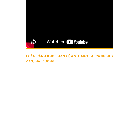
TOÀN CẢNH KHO THAN CỦA VITIMEX TẠI CẢNG HU
VĂN, HẢI DƯƠNG