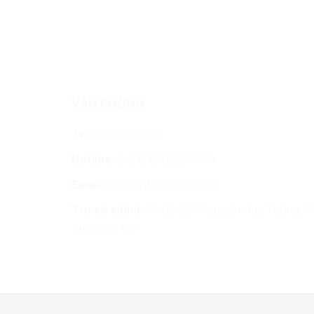
VĂN PHÒNG
Tel:
02433547943
Hotline:
(+84) 0903284799
Email:
info@vitimex99.com
Trụ sở chính:
NV02-203 Nguyễn Huy Tưởng, P. 
Xuân, Hà Nội