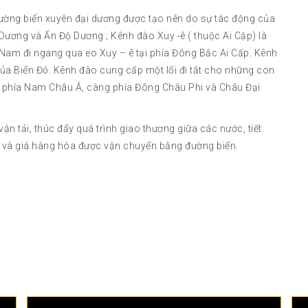
ường biển xuyên đại dương được tạo nên do sự tác động của
Dương và Ấn Độ Dương ; Kênh đào Xuy -ê ( thuộc Ai Cập) là
 Nam đi ngang qua eo Xuy – ê tại phía Đông Bắc Ai Cấp. Kênh
của Biển Đỏ. Kênh đào cung cấp một lối đi tắt cho những con
 phía Nam Châu Á, càng phía Đông Châu Phi và Châu Đại
n tải, thúc đẩy quá trình giao thương giữa các nước, tiết
c và giá hàng hóa được vận chuyển bằng đường biển.