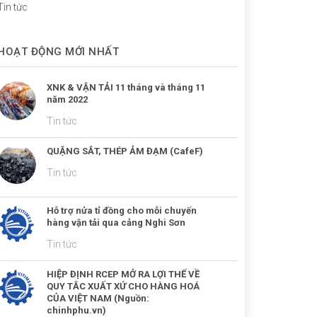
Tin tức
HOẠT ĐỘNG MỚI NHẤT
XNK & VẬN TẢI 11 tháng và tháng 11
năm 2022
Tin tức
QUẶNG SẮT, THÉP ẢM ĐẠM (CafeF)
Tin tức
Hỗ trợ nửa tỉ đồng cho mỗi chuyến
hàng vận tải qua cảng Nghi Sơn
Tin tức
HIỆP ĐỊNH RCEP MỞ RA LỢI THẾ VỀ
QUY TẮC XUẤT XỨ CHO HÀNG HOÁ
CỦA VIỆT NAM (Nguồn:
chinhphu.vn)