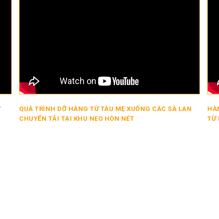
Y
QUÁ TRÌNH DỠ HÀNG TỪ TÀU MẸ XUỐNG CÁC SÀ LAN
HÀN
CHUYỂN TẢI TẠI KHU NEO HÒN NÉT
TỪ 